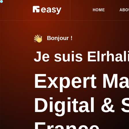
H
O
M
E
A
B
O
H
O
M
E
A
B
O
Bonjour !
Je suis Elrhal
Expert Ma
Digital &