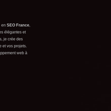
é en
SEO France
,
es élégantes et
s, je crée des
 et vos projets.
oppement web
à