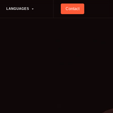
Contact
L
A
N
G
U
A
G
E
S
L
A
N
G
U
A
G
E
S