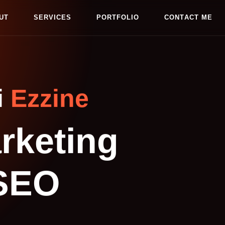
U
T
S
E
R
V
I
C
E
S
P
O
R
T
F
O
L
I
O
C
O
N
T
A
C
T
M
E
U
T
S
E
R
V
I
C
E
S
P
O
R
T
F
O
L
I
O
C
O
N
T
A
C
T
M
E
i
Ezzine
rketing
 SEO