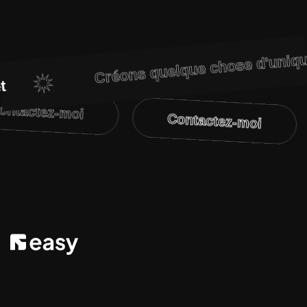
Créons quelque chose d'unique
Contactez-moi
Contactez-moi